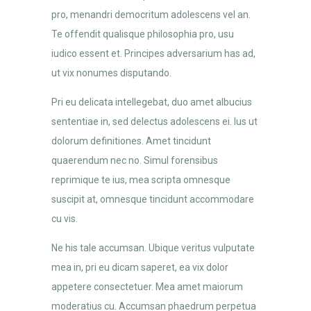
pro, menandri democritum adolescens vel an.
Te offendit qualisque philosophia pro, usu
iudico essent et. Principes adversarium has ad,
ut vix nonumes disputando.
Pri eu delicata intellegebat, duo amet albucius
sententiae in, sed delectus adolescens ei. Ius ut
dolorum definitiones. Amet tincidunt
quaerendum nec no. Simul forensibus
reprimique te ius, mea scripta omnesque
suscipit at, omnesque tincidunt accommodare
cu vis.
Ne his tale accumsan. Ubique veritus vulputate
mea in, pri eu dicam saperet, ea vix dolor
appetere consectetuer. Mea amet maiorum
moderatius cu. Accumsan phaedrum perpetua